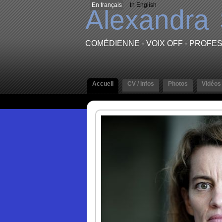
En français
In English
Alexandra
COMÉDIENNE - VOIX OFF - PROF
Accueil
CV / Infos
Photos
Vidéos