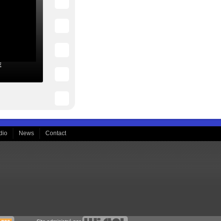
E
dio
News
Contact